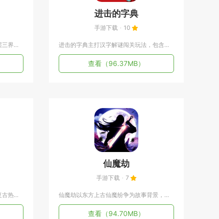
进击的字典
手游下载
10
梦幻仙域依托传统仙侠神话搭建多层三界地图，适配碎片化短时游玩...
进击的字典主打汉字解谜闯关玩法，包含成语填空、诗词补全、偏旁...
查看
（96.37MB）
仙魔劫
手游下载
7
屠龙破晓依托经典传奇世界观打造复古热血MMORPG手游，还原...
仙魔劫以东方上古仙魔纷争为故事背景，打造一款3D国风仙侠MM...
查看
（94.70MB）