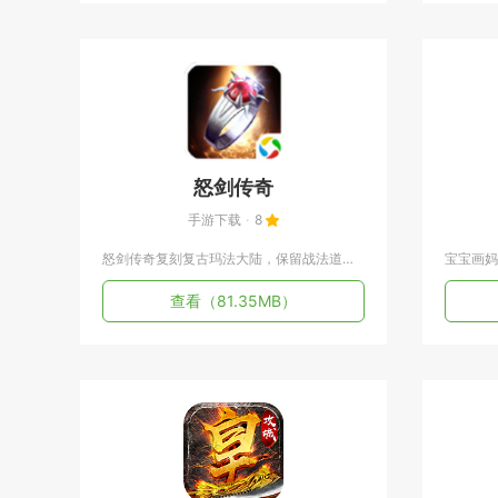
怒剑传奇
手游下载
8
怒剑传奇复刻复古玛法大陆，保留战法道三大传统职业，主打高攻速...
查看
（81.35MB）