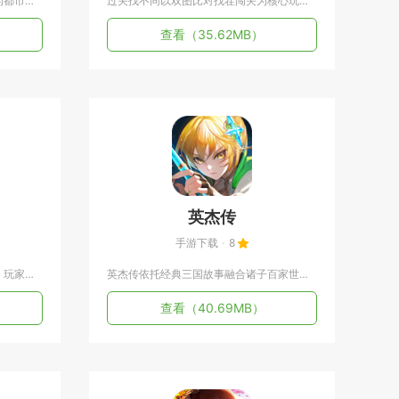
大搬砖物语围绕普通打工人李非常的都市日常展开，采用文字抉择搭...
过关找不同以双图比对找茬闯关为核心玩法，适配通勤、休息等各类...
查看
（35.62MB）
英杰传
手游下载
8
爸爸的面馆围绕家庭面馆经营展开，玩家和家人一同打理老街小店，...
英杰传依托经典三国故事融合诸子百家世界观打造回合制战棋手游，...
查看
（40.69MB）