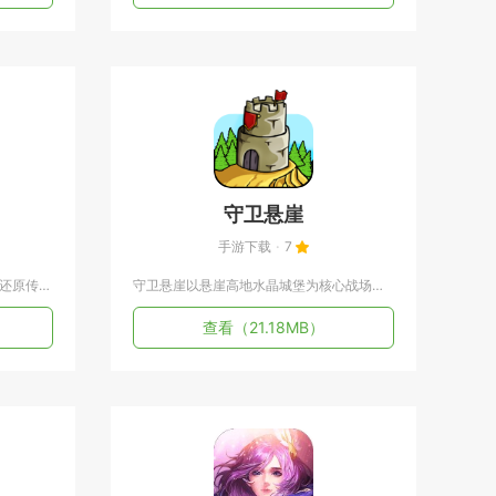
守卫悬崖
手游下载
7
龙途天下采用经典国战MMO框架，还原传统网游的成长路线，划分...
守卫悬崖以悬崖高地水晶城堡为核心战场，融合合成放置与塔防对战...
查看
（21.18MB）