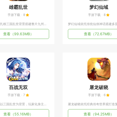
雄霸乱世
梦幻仙域
手游下载
8
手游下载
8
雄霸乱世扎根三国乱世背景搭建整片九州沙盘版图，把十九州疆土拆...
查看
（99.63MB）
查看
（72.67MB）
百战无双
屠龙破晓
手游下载
7
手游下载
6
百战无双以三国乱世为背景，玩家化身主公招募名将，依靠阵营克制...
查看
（55.16MB）
查看
（94.25MB）