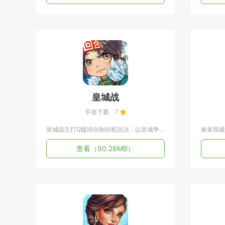
皇城战
手游下载
7
皇城战主打Q版回合制挂机玩法，以皇城争霸阵营对抗为核心主线，...
查看
（90.28MB）