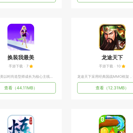
换装我最美
龙途天下
手游下载
7
手游下载
10
换装我最美以时尚造型师成长为核心主线，把自由穿搭、角色养成和...
查看
（44.11MB）
查看
（12.31MB）