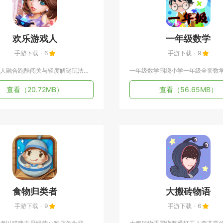
欢乐游戏人
一年级数学
手游下载
6
手游下载
9
欢乐游戏人融合跑酷闯关与轻度解谜玩法，玩家操控卡通游戏人角色...
查看
（20.72MB）
查看
（56.65MB）
食物归类者
大搬砖物语
手游下载
9
手游下载
6