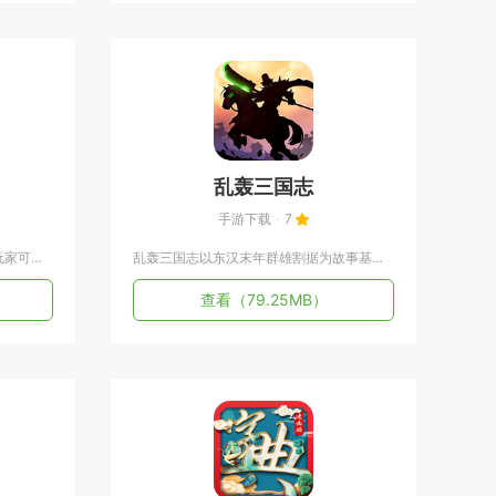
乱轰三国志
手游下载
7
中餐厅依托同名综艺的内容制作，玩家可以以店长的身份，在海岛小...
乱轰三国志以东汉末年群雄割据为故事基底，融合塔防、动作卡牌与...
查看
（79.25MB）