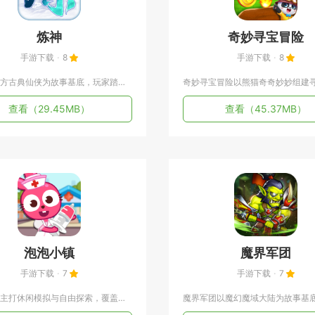
炼神
奇妙寻宝冒险
手游下载
8
手游下载
8
炼神以东方古典仙侠为故事基底，玩家踏入五行修仙大世界，自选金...
查看
（29.45MB）
查看
（45.37MB）
泡泡小镇
魔界军团
手游下载
7
手游下载
7
泡泡小镇主打休闲模拟与自由探索，覆盖家庭、学校、游乐园、餐厅...