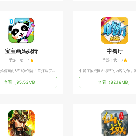
宝宝画妈妈猜
中餐厅
手游下载
7
手游下载
8
宝宝画妈妈猜面向3至6岁低龄儿童打造亲子绘画互动内容，核心采...
查看
（95.53MB）
查看
（82.18MB）