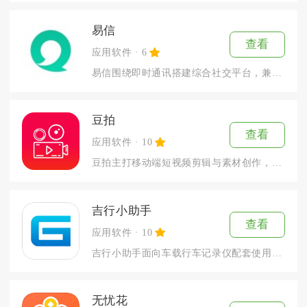
易信
查看
应用软件
6
易信围绕即时通讯搭建综合社交平台，兼顾日常沟通、兴趣社区与便...
豆拍
查看
应用软件
10
豆拍主打移动端短视频剪辑与素材创作，占用安装包约42MB，适...
吉行小助手
查看
应用软件
10
吉行小助手面向车载行车记录仪配套使用的车主群体，依靠Wi-F...
无忧花