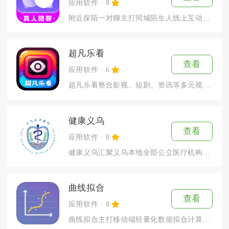
应用软件
8
附近探陌一对聊主打同城陌生人线上互动，以近距离匹配、音视频实...
超凡乐看
查看
应用软件
6
超凡乐看整合影视、短剧、资讯等多元视听内容，兼顾日常观影与碎...
健康义乌
查看
应用软件
8
健康义乌汇聚义乌本地全部公立医疗机构与基层卫生站点的线上医疗...
曲线拟合
查看
应用软件
8
曲线拟合主打移动端轻量化数据拟合计算，依靠最小二乘法算法处理...