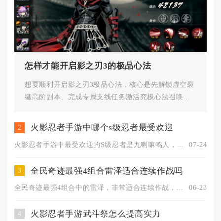
怎样才能开启影之刃3的极品心法
想要顺利开启影之刃3极品心法，核心是先解锁虚空裂
缝高阶副本、完成专属支线任务激活究极心法召唤，
再搭配符印抽取、副本掉落、...
火影忍者手游中哪个s级忍者最受欢迎
2
火影忍者手游中最受欢迎的S级忍者是九喇嘛鸣人，其凭借顶级起手...
07-24
全民奇迹最强4组合雷泽适合连续作战吗
3
全民奇迹最强4组合中的雷泽，非常适合连续作战，凭借护盾减伤、...
06-23
火影忍者手游武斗祭怎么提高实力
4