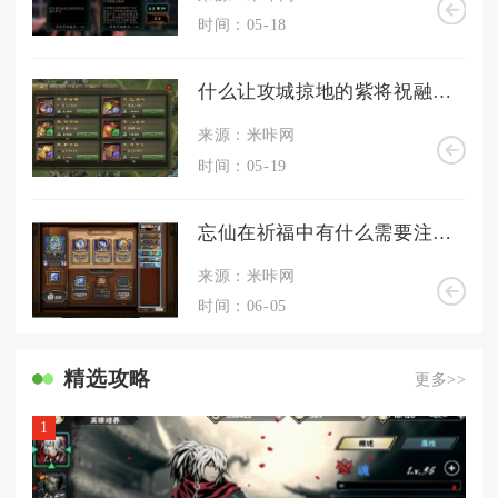
时间：05-18
什么让攻城掠地的紫将祝融闻风丧胆
来源：米咔网
时间：05-19
忘仙在祈福中有什么需要注意的事项
来源：米咔网
时间：06-05
精选攻略
更多>>
1