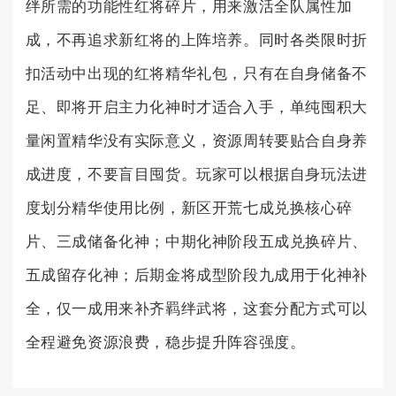
绊所需的功能性红将碎片，用来激活全队属性加
成，不再追求新红将的上阵培养。同时各类限时折
扣活动中出现的红将精华礼包，只有在自身储备不
足、即将开启主力化神时才适合入手，单纯囤积大
量闲置精华没有实际意义，资源周转要贴合自身养
成进度，不要盲目囤货。玩家可以根据自身玩法进
度划分精华使用比例，新区开荒七成兑换核心碎
片、三成储备化神；中期化神阶段五成兑换碎片、
五成留存化神；后期金将成型阶段九成用于化神补
全，仅一成用来补齐羁绊武将，这套分配方式可以
全程避免资源浪费，稳步提升阵容强度。