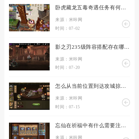
卧虎藏龙五毒奇遇任务有何奖励
来源：米咔网
时间：07-02
影之刃235级阵容搭配存在哪些问题
来源：米咔网
时间：07-20
怎么从当前位置到达攻城掠地陈宫
来源：米咔网
时间：07-15
忘仙在祈福中有什么需要注意的事项
来源：米咔网