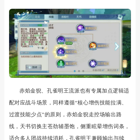
赤焰金猊、孔雀明王流派也有专属加点逻辑适
配对应战斗场景，同样遵循“核心增伤技能拉满、
过渡技能少点”的原则，赤焰金猊走控场输出路
线，天书切换主苍劲辅墨饱，侧重眩晕增伤词条，
适合多人团战持续消耗，孔雀明王兼顾输出与续