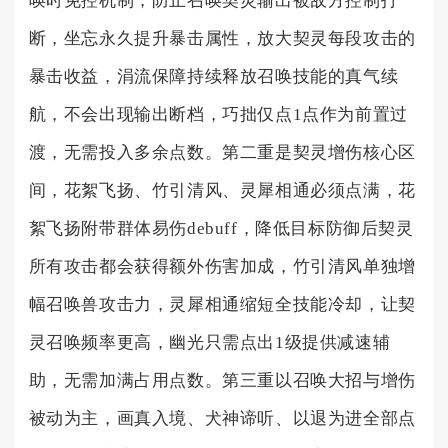
唤时免控机制，防止召唤契灵输出被敌方控制打
断，坐忘永久提升暴击属性，放大契灵每段攻击的
暴击收益，涓流保障持续释放召唤技能的真气续
航，不会出现输出断档，巧拙仅点1点作为前置过
渡，无需投入多余点数。第二重是契灵增伤核心区
间，花絮飞扬、竹引清风、灵犀相通必须点满，花
絮飞扬附带群体易伤debuff，降低目标防御后契灵
所有攻击都会获得额外伤害加成，竹引清风单独增
幅召唤兽攻击力，灵犀相通缩短全技能冷却，让契
灵召唤频率更高，幽光只需点出1级提供减速辅
助，无需加满占用点数。第三重以召唤大招与增伤
被动为主，画真入境、犬神谛听、以退为进全部点