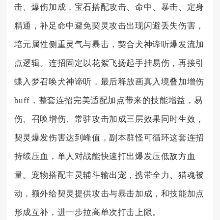
击、爆伤加成，宝石搭配攻击、命中、暴击、定身
精通，补足命中避免契灵攻击出现闪避丢失伤害，
培元属性侧重灵气与暴击，契合犬神谛听爆发流加
点逻辑。连招固定以花絮飞扬起手挂易伤，再接引
蝶入梦召唤犬神谛听，最后释放画真入境叠加增伤
buff，整套连招完美适配加点带来的技能增益，易
伤、召唤增伤、常驻攻击加成三层效果同时生效，
契灵爆发伤害达到峰值，副本群怪可循环这套连招
持续压血，单人对战能快速打出爆发压低敌方血
量。宠物搭配主灵辅斗输出宠，携带全力、猎魂被
动，额外给契灵提供攻击与暴击加成，和技能加点
形成互补，进一步拉高单次打击上限。