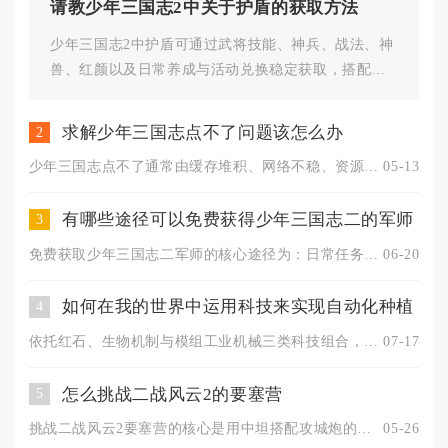
请教少年三国志2中关于护盾的获取方法
少年三国志2中护盾可通过武将技能、神兵、战法、神
兽、红颜以及日常养成与活动兑换稳定获取，搭配养
成与阵容组合可实现全程护盾...
求解少年三国志点不了问题该怎么办
2
少年三国志点不了通常由缓存堆积、网络不稳、资源异常或设备性能...
05-13
有哪些途径可以免费获得少年三国志二的军师
3
免费获取少年三国志二军师的核心途径为：日常任务与成就、限时福...
06-20
如何在我的世界中运用科技来实现自动化种植
4
依托红石、生物机制与模组工业机械三类科技组合，可搭建无需手动...
07-17
怎么挑战二战风云2的要塞营
5
挑战二战风云2要塞营的核心是用中坦搭配攻城炮的主力组合，配合...
05-26