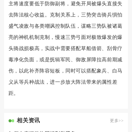
主将速度要低于防御副将，避免开局被爆头直接失
去阵法核心收益。克制关系上，三势突击骑兵惧怕
盛气凌敌与各类嘲讽控制队伍，谋略三势队被诸葛
亮的神机机制克制，慢速三势弓面对极致爆发的爆
头骑战损极高，实战中需要搭配草船借箭、刮骨疗
毒净化负面，或是抚辑军民、御敌屏障拉高前期减
伤，以此补齐阵容短板，同时可以搭配象兵、白马
义从等兵种战法，进一步放大阵法带来的属性差
距。
相关资讯
更多>>