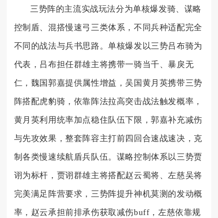
三势阵的主流实战玩法分为单核爆发骑、谋略
控制盾、混搭慢速弓三类体系，不同兵种适配完全
不同的战法与兵书思路。单核爆发以三势吕布骑为
代表，吕布担任群雄主将携带一骑当千、暴戾无
仁，魏国郭嘉提供属性增益，吴国黄月英携带三势
阵搭配虎豹骑，依靠阵法拉高突击战法触发概率，
黄月英利用统率加点稳住队伍下限，郭嘉补充减伤
与先攻效果，整套阵容主打前四回合速战速决，克
制各类慢速续航盾兵队伍。谋略控制体系以三势贾
诩为标杆，贾诩群雄主将搭配赵云蜀将、左慈吴将
完美满足阵营要求，三势阵提升神机莫测的发动概
率，赵云承担前排承伤获取减伤buff，左慈依靠规