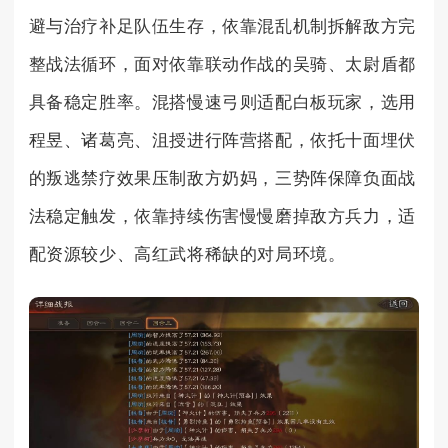
避与治疗补足队伍生存，依靠混乱机制拆解敌方完
整战法循环，面对依靠联动作战的吴骑、太尉盾都
具备稳定胜率。混搭慢速弓则适配白板玩家，选用
程昱、诸葛亮、沮授进行阵营搭配，依托十面埋伏
的叛逃禁疗效果压制敌方奶妈，三势阵保障负面战
法稳定触发，依靠持续伤害慢慢磨掉敌方兵力，适
配资源较少、高红武将稀缺的对局环境。