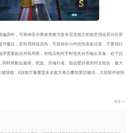
值偏高时，可将神圣分离者替换为多米尼克领主的致意强化百分比穿
提升魔抗；若对局持续逆风，可提前补小件抗性装备过渡，不要强行
顺序需要贴合对线局势，对线压制对手时优先补齐输出装备，处于抗
，同时搭配征服者、凯旋、灵魂行者、甜品爱好者的符文组合，最大
关键技能，E技能尽量覆盖多名敌方单位叠加黑切被动，大招留作收割
更多>>