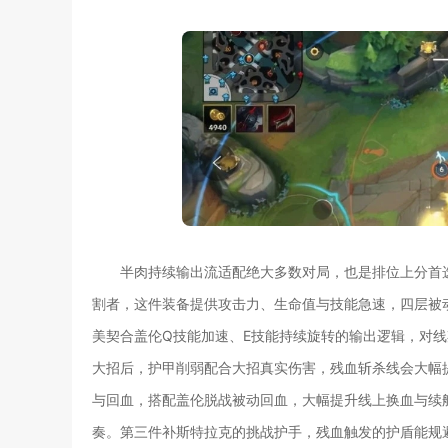
半肉持续输出流适配绝大多数对局，也是排位上分首
割者，这件装备提供攻击力、生命值与技能急速，四层被
美契合盖伦Q技能加速、E技能持续旋转的输出逻辑，对
大招后，护甲削弱配合大招真实伤害，残血斩杀线会大幅
与回血，搭配盖伦脱战被动回血，大幅提升线上换血与续
奏。第三件补斯特拉克的挑战护手，残血触发的护盾能规