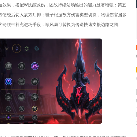
血效果，搭配W技能减伤，团战持续站场输出的能力显著增强；第五
方便绕后切入敌方后排；鞋子根据敌方伤害类型切换，物理伤害居多
火箭腰带补充进场手段，顺风局可替换为传送快速支援边路龙团。