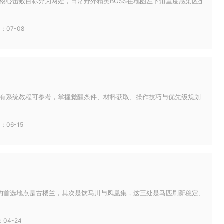
心击败目标分为两处，日常野外精英BOSS在地图左下角重度感染区坐标(-2063，
：07-08
有系统教程可参考，掌握觉醒条件、材料获取、操作技巧与优先级规划，能高效完
：06-15
的首选地点是古楼兰，其次是饮马川与凤凰集，这三处是马匹刷新稳定、驯服成功
04-24