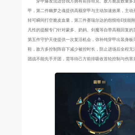
穿甲爆发流适合我方拥有前排坦克、敌方脆皮数量多
甲，第二件幽梦之魂提供高额穿甲与主动加速效果，主动
转可瞬间打空脆皮血量，第三件赛瑞尔达的怨恨给E技能
凡性的提醒专门针对蒙多、奶妈、剑魔等自带高额回复的
第五件守护天使提供一次复活机会，弥补纯穿甲出装身板
鞋，敌方多控制阵容下减少被控时长，防止进场后全程无
团战不能先手开团，需等待己方前排吸收首轮控制与伤害