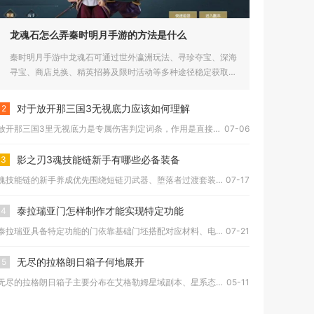
龙魂石怎么弄秦时明月手游的方法是什么
秦时明月手游中龙魂石可通过世外瀛洲玩法、寻珍夺宝、深海
寻宝、商店兑换、精英招募及限时活动等多种途径稳定获取，
是养成高阶英...
对于放开那三国3无视底力应该如何理解
2
放开那三国3里无视底力是专属伤害判定词条，作用是直接跳过敌方...
07-06
影之刃3魂技能链新手有哪些必备装备
3
魂技能链的新手养成优先围绕短链刃武器、堕落者过渡套装、对应转...
07-17
泰拉瑞亚门怎样制作才能实现特定功能
4
泰拉瑞亚具备特定功能的门依靠基础门坯搭配对应材料、电路元件与...
07-21
无尽的拉格朗日箱子何地展开
5
无尽的拉格朗日箱子主要分布在艾格勒姆星域副本、星系态势任务点...
05-11