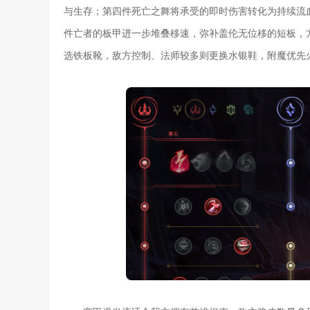
与生存；第四件死亡之舞将承受的即时伤害转化为持续流
件亡者的板甲进一步堆叠移速，弥补盖伦无位移的短板，
选铁板靴，敌方控制、法师较多则更换水银鞋，附魔优先