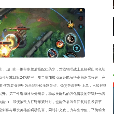
选，出门统一携带多兰盾搭配红药水，对线物理战士直接裸出黑色切
动可削减目标24%护甲，攻击叠加被动后还能获得高额追击移速，完
线期依靠装备破甲效果能轻松压制剑姬、锐雯等高护甲上单，六级解锁
提升。第二件选择神圣分离者，释放技能后的强化普攻附带额外伤害
航能力，即便被敌方打野频繁针对，也能依靠装备回复稳住发育节
避刺客与爆发英雄的瞬秒伤害，同时补充攻击力与生命值，平衡输出