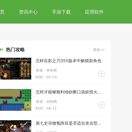
页
资讯中心
手游下载
应用软件
热门攻略
更多>>
怎样在影之刃355版本中解锁新角色
来源：米咔网
时间：05-05
怎样才能够顺利地砍断口袋妖怪火红小树
来源：米咔网
时间：06-13
第七史诗微氪阵容是否适合攻击型玩家