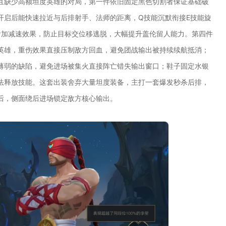
且缺少高额坦度英雄的对局，第一件依旧固定黑色切割者保证基础破
开启后能快速拉近与后排射手、法师的距离，Q技能沉默衔接E技能旋
附加减速效果，防止目标交位移逃脱，大幅提升盖伦留人能力。第四件
英雄，重伤效果直接压制敌方回血，避免团战输出被持续续航抵消；
薄弱的缺陷，避免进场被集火直接阵亡错失输出窗口；鞋子固定水银
法释放技能。这套出装舍弃大量坦度装备，主打一套爆发秒杀后排，
后，侧面绕后进场锁定敌方核心输出。