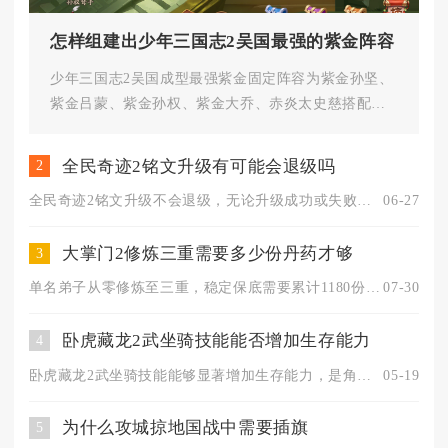
怎样组建出少年三国志2吴国最强的紫金阵容
少年三国志2吴国成型最强紫金固定阵容为紫金孙坚、
紫金吕蒙、紫金孙权、紫金大乔、赤炎太史慈搭配主
角，这套灼烧收割体系兼顾坦...
全民奇迹2铭文升级有可能会退级吗
2
全民奇迹2铭文升级不会退级，无论升级成功或失败，铭文当前等级...
06-27
大掌门2修炼三重需要多少份丹药才够
3
单名弟子从零修炼至三重，稳定保底需要累计1180份修炼丹，其...
07-30
卧虎藏龙2武坐骑技能能否增加生存能力
4
卧虎藏龙2武坐骑技能能够显著增加生存能力，是角色构建中不可或...
05-19
为什么攻城掠地国战中需要插旗
5