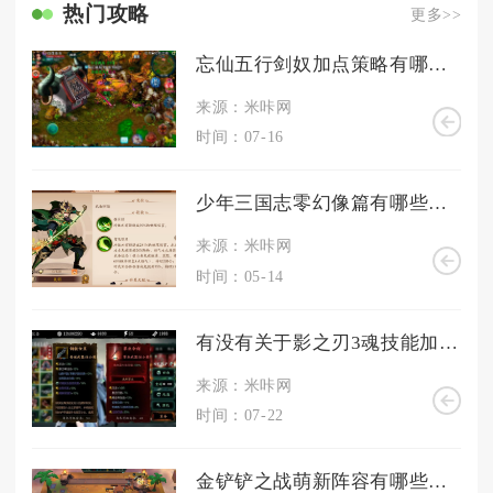
热门攻略
更多>>
忘仙五行剑奴加点策略有哪些值得借鉴的地方
来源：米咔网
时间：07-16
少年三国志零幻像篇有哪些隐藏任务
来源：米咔网
时间：05-14
有没有关于影之刃3魂技能加点的实用建议
来源：米咔网
时间：07-22
金铲铲之战萌新阵容有哪些推荐