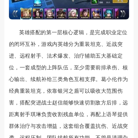
英雄搭配的第一层核心逻辑，是完成职业定位
的闭环互补，游戏内英雄分为重装坦克、近战突
进、远程射手、法术爆发、治疗辅助五大基础定
位，一套成型的上阵队伍，至少需要前排承伤、核
心输出、续航补给三类角色互相支撑。葛小伦作为
经典重装坦克，依靠银河之盾可以吸收大范围伤
害，搭配突进战士赵信能够快速切割敌方后排，远
距离射手琪琳负责收割残血单位，再配上语琴提供
群体治疗与攻击增益，这套组合覆盖抗伤、近战突
袭、远程压制、团队续航所有功能，不管是清理杂