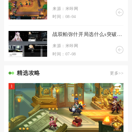
来源：米咔网
时间：08-04
战双帕弥什开局选什么s突破进阶略谈
来源：米咔网
时间：07-08
精选攻略
更多>>
1