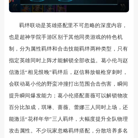
羁绊联动是英雄搭配里不可忽略的深度内容，
也是超神学院手游区别于其他同类游戏的特色机
制，分为属性羁绊和合击技能羁绊两种类型，只有
指定英雄同时上阵才能解锁全部收益。葛小伦与赵
信激活“相见恨晚”羁绊后，赵信释放银枪穿刺时，
会联动葛小伦的野蛮冲撞打出范围合击伤害，瞬间
提升瞬间爆发能力；葛小伦搭配蔷薇可以解锁物攻
百分比加成，琪琳、蔷薇、蕾娜三人同时上场，还
能激活“花样年华”三人羁绊，大幅度提升全队物理
攻击属性。不少玩家忽略羁绊搭配，分散培养多名