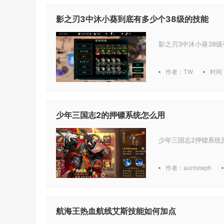
影之刃3中沐小葵到底有多少个38级的技能
影之刃3中沐小葵38级
作者：TW
时间：
少年三国志2的押镖系统怎么用
少年三国志2押镖系统
作者：auntsteph
航海王热血航线艾斯技能如何加点