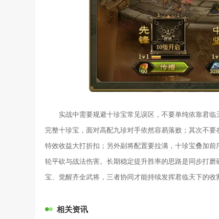
实战中需要规避十珍宝常见误区，不要单纯依靠君临
完整十珍宝，面对高配九珍对手依然容易落败；其次不要
特效收益大打折扣；另外副将配置要拉满，十珍宝叠加前
轮平砍与战法伤害。长期稳定提升胜率的思路是同步打磨
宝、觉醒齐全武将，三者协同才能持续发挥君临天下的收
相关资讯