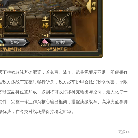
天下特效忽视基础配置，若御宝、战车、武将觉醒度不足，即便拥有
在敌方多战车完整时强行斩杀，敌方战车护甲会抵消秒杀伤害，导致
序珍宝副将位置加成，多副将可以持续补充输出与控制，最大化每一
硬件，完整十珍宝作为核心输出框架，搭配满级战车、高淬火至尊御
割优势，在各类对战场景保持稳定胜率。
更多>>