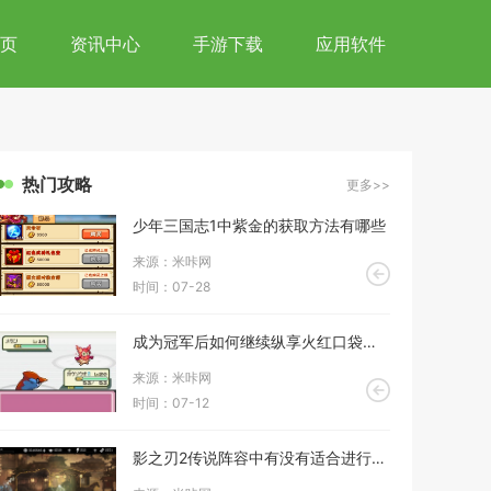
页
资讯中心
手游下载
应用软件
热门攻略
更多>>
少年三国志1中紫金的获取方法有哪些
来源：米咔网
时间：07-28
成为冠军后如何继续纵享火红口袋妖怪
来源：米咔网
时间：07-12
影之刃2传说阵容中有没有适合进行团队治疗的英雄组合