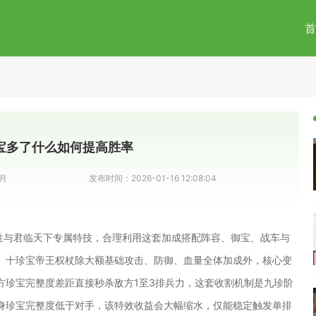
首
宝多了什么如何提高胜率
月
发布时间：
2026-01-16 12:08:04
属性与君临天下专属特技，合理利用这套加成搭配阵容、御宝、战车与
。十珍宝帝王权杖除大额基础攻击、防御、血量全体加成外，核心变
方珍宝完整度差距直接秒杀敌方1至3排兵力，这套收割机制是九珍阶
身珍宝完整度低于对手，该特效收益会大幅缩水，仅能稳定触发单排