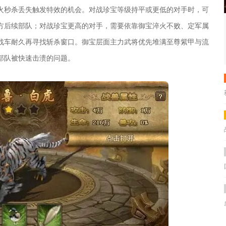
火秒杀丢失触发特效的机会。对战珍宝等级持平或更低的对手时，可
方后续部队；对战珍宝更高的对手，需要依靠御宝淬火不败、定军属
战车耐久再寻找斩杀窗口。御宝层面主力武将优先堆满至尊紫甲与流
部队被快速击溃的问题。