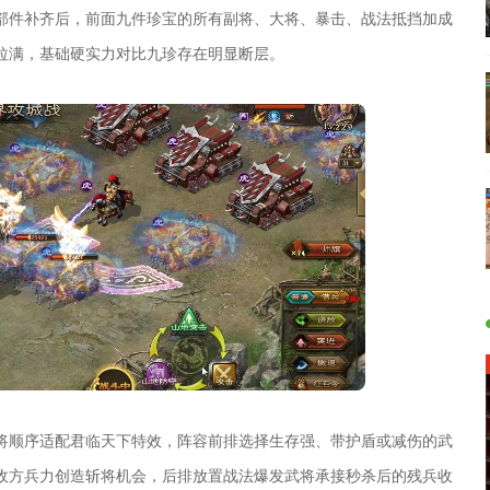
部件补齐后，前面九件珍宝的所有副将、大将、暴击、战法抵挡加成
拉满，基础硬实力对比九珍存在明显断层。
将顺序适配君临天下特效，阵容前排选择生存强、带护盾或减伤的武
敌方兵力创造斩将机会，后排放置战法爆发武将承接秒杀后的残兵收