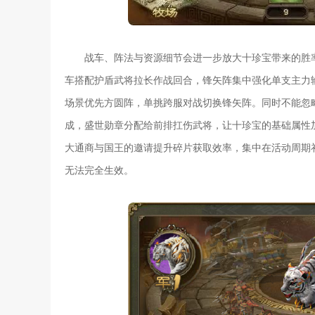
战车、阵法与资源细节会进一步放大十珍宝带来的胜
车搭配护盾武将拉长作战回合，锋矢阵集中强化单支主力
场景优先方圆阵，单挑跨服对战切换锋矢阵。同时不能忽
成，盛世勋章分配给前排扛伤武将，让十珍宝的基础属性
大通商与国王的邀请提升碎片获取效率，集中在活动周期
无法完全生效。