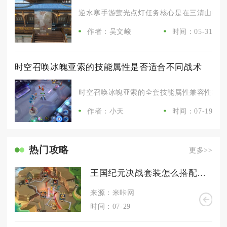
逆水寒手游萤光点灯任务核心是在三清山找到NP
作者：吴文峻
时间：05-31
时空召唤冰魄亚索的技能属性是否适合不同战术
时空召唤冰魄亚索的全套技能属性兼容性极强，
作者：小天
时间：07-19
热门攻略
更多>>
王国纪元决战套装怎么搭配别致
来源：米咔网
时间：07-29