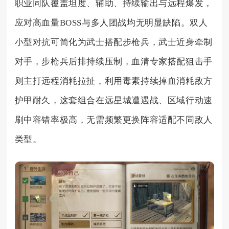
职业同队覆盖坦度、辅助、持续输出与远程爆发，
应对高血量BOSS与多人团战均无明显缺陷。双人
小型对抗可简化为武士搭配步枪兵，武士近身牵制
对手，步枪兵后排持续压制，血清专家搭配狙击手
则主打远程消耗拉扯，利用毒素持续掉血消耗敌方
护甲耐久，这套组合在远星城遭遇战、区域行动速
刷中容错率极高，无需频繁更换阵容适配不同敌人
类型。