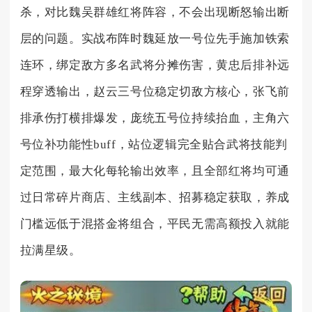
杀，对比魏吴群雄红将阵容，不会出现断怒输出断
层的问题。实战布阵时魏延放一号位先手施加铁索
连环，绑定敌方多名武将分摊伤害，黄忠后排补远
程穿透输出，赵云三号位稳定切敌方核心，张飞前
排承伤打横排爆发，庞统五号位持续抬血，主角六
号位补功能性buff，站位逻辑完全贴合武将技能判
定范围，最大化每轮输出效率，且全部红将均可通
过日常碎片商店、主线副本、招募稳定获取，养成
门槛远低于混搭金将组合，平民无需高额投入就能
拉满星级。