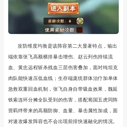
攻防维度均衡是该阵容第二大显著特点，输出
端依靠张飞高额横排暴击增伤、赵云列伤持续流
血、黄忠远程斩杀残血三层伤害叠加，面对纯坦克
肉队能快速压低血线；生存端庞统群体治疗加单体
急救双重回血机制，张飞自身自带吸血效果，魏延
铁索连环分摊全队受到的伤害，搭配蜀国五虎同阵
营羁绊带来的高额防御、血量、暴击属性加成，面
对速攻爆发阵容也不会出现前排快速融化的情况。