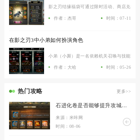
影之刃结缘福袋可通过限时活动、商店兑换、结
作者：杰哥
时间：07-11
在影之刃3中小弟如何扮演角色
小弟（小厮）是一名依赖机关召唤与技能联动的
作者：大哈
时间：05-26
热门攻略
更多>>
石进化卷是否能够提升攻城掠地技能效果
来源：米咔网
时间：08-06