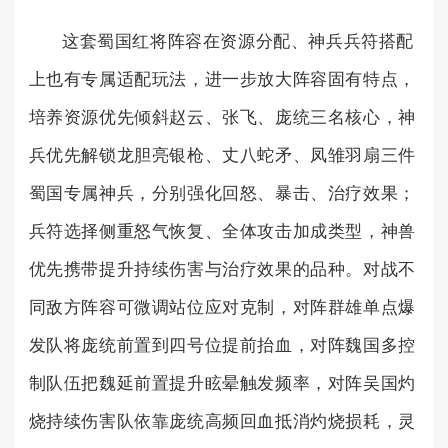
这套蜀国红将阵容在资源分配、神兵兵符搭配
上也有专属适配玩法，进一步放大阵容固有特点，
培养资源优先倾斜赵云、张飞、庞统三名核心，神
兵优先解锁龙胆亮银枪、丈八蛇矛、凤雏羽扇三件
蜀国专属神兵，分别强化回怒、暴击、治疗效果；
兵符选择侧重怒气恢复、全体攻击加成类型，神兽
优先携带提升持续伤害与治疗效果的品种。对战不
同敌方阵容可微调站位应对克制，对阵群雄单点爆
发队将庞统前置到四号位提前抬血，对阵魏国多控
制队伍把魏延前置提升眩晕触发频率，对阵吴国灼
烧持续伤害队依靠庞统高频回血抵消灼烧损耗，灵