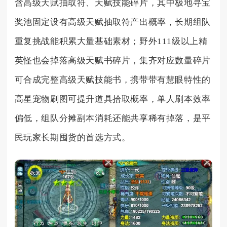
含高级天赋抽取符、天赋技能碎片，其中极地寻宝
奖池固定设有高级天赋抽取符产出概率，长期组队
重复挑战能积累大量基础素材；野外111级以上精
英怪也会掉落高级天赋书碎片，集齐对应数量碎片
可合成完整高级天赋技能书，携带带有慧眼特性的
高星宠物刷图可提升道具拾取概率，单人刷本效率
偏低，组队分摊副本消耗还能共享稀有掉落，是平
民玩家长期囤货的首选方式。