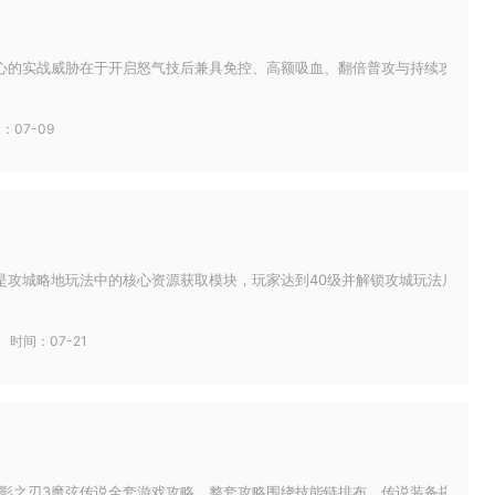
心的实战威胁在于开启怒气技后兼具免控、高额吸血、翻倍普攻与持续攻速叠加，
：07-09
是攻城略地玩法中的核心资源获取模块，玩家达到40级并解锁攻城玩法后即可参
时间：07-21
影之刃3魔弦传说全套游戏攻略，整套攻略围绕技能链排布、传说装备搭配、心法