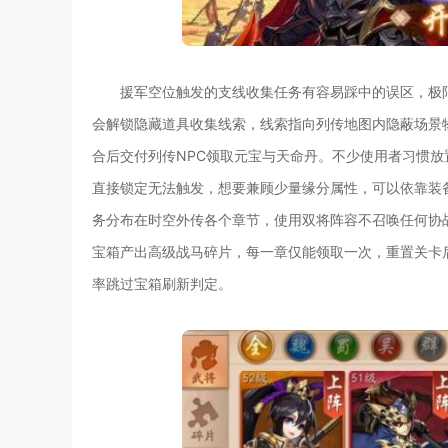
援军空位触发的支线收集任务有容易踩中的误区，极
会解锁隐藏道具收集线索，线索指向列传地图内隐蔽场景
合后交付列传NPC领取元宝与天命丹。不少使用者习惯
直接锁定无法触发，想要兼顾少量缘分属性，可以依靠装
务分布在时空外传各个章节，使用双将阵容不召唤任何协
宝箱产出高级战马碎片，每一章仅能领取一次，重置关卡
率跳过宝箱刷新判定。