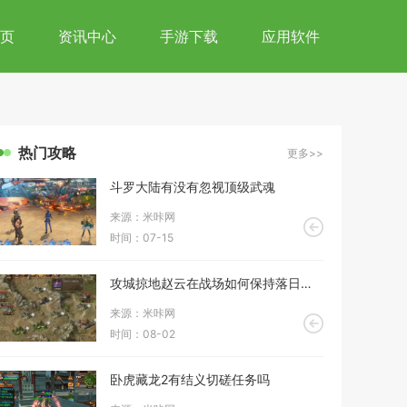
页
资讯中心
手游下载
应用软件
热门攻略
更多>>
斗罗大陆有没有忽视顶级武魂
来源：米咔网
时间：07-15
攻城掠地赵云在战场如何保持落日魂风采
来源：米咔网
时间：08-02
卧虎藏龙2有结义切磋任务吗