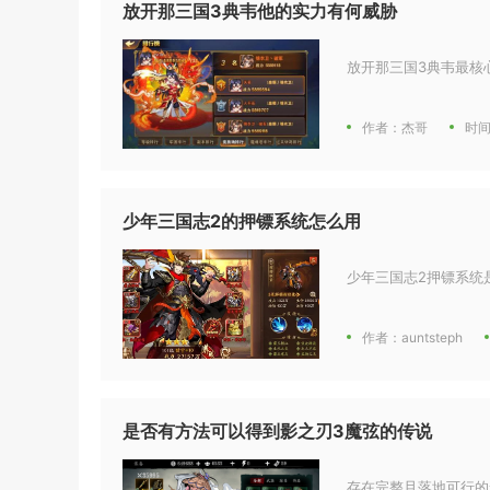
放开那三国3典韦他的实力有何威胁
放开那三国3典韦最核
作者：杰哥
时间
少年三国志2的押镖系统怎么用
少年三国志2押镖系统
作者：auntsteph
是否有方法可以得到影之刃3魔弦的传说
存在完整且落地可行的