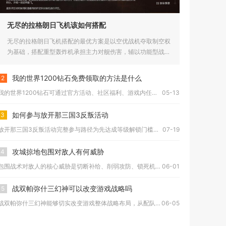
无尽的拉格朗日飞机该如何搭配
无尽的拉格朗日飞机搭配的最优方案是以空优战机夺取制空权
为基础，搭配重型轰炸机承担主力对舰伤害，辅以功能型战机
补全绝育、承...
我的世界1200钻石免费领取的方法是什么
2
我的世界1200钻石可通过官方活动、社区福利、游戏内任务与广...
05-13
如何参与放开那三国3反叛活动
3
放开那三国3反叛活动完整参与路径为先达成等级解锁门槛，依托冒...
07-19
攻城掠地包围对敌人有何威胁
4
包围战术对敌人的核心威胁是切断补给、削弱攻防、锁死机动、瓦解...
06-01
战双帕弥什三幻神可以改变游戏战略吗
5
战双帕弥什三幻神能够切实改变游戏整体战略布局，从配队思路、输...
06-05