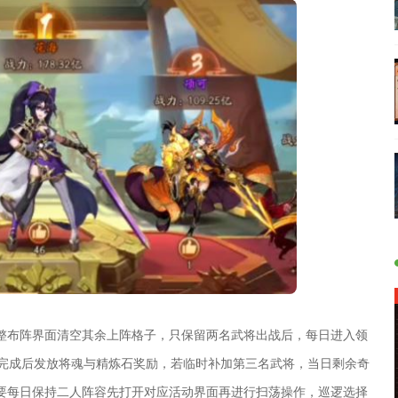
整布阵界面清空其余上阵格子，只保留两名武将出战后，每日进入领
话完成后发放将魂与精炼石奖励，若临时补加第三名武将，当日剩余奇
要每日保持二人阵容先打开对应活动界面再进行扫荡操作，巡逻选择