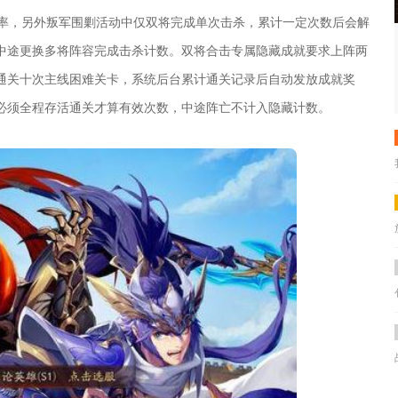
概率，另外叛军围剿活动中仅双将完成单次击杀，累计一定次数后会解
中途更换多将阵容完成击杀计数。双将合击专属隐藏成就要求上阵两
通关十次主线困难关卡，系统后台累计通关记录后自动发放成就奖
必须全程存活通关才算有效次数，中途阵亡不计入隐藏计数。