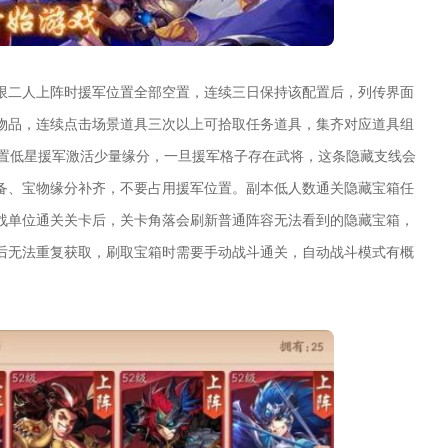
限二人上阵时援军位置全部空置，连续三日保持该配置后，列传界面
物品，连续点击场景道具三次以上可拾取任务道具，集齐对应道具组
放置低星援军激活少量缘分，一旦援军格子存在武将，这条隐藏支线会
备、宝物缘分补齐，不要占用援军位置。副本低人数通关隐藏宝箱任
战单位通关关卡后，关卡角落会刷新普通阵容无法看到的隐藏宝箱，
后无法重复获取，刷取宝箱时需要手动战斗通关，自动战斗模式有概