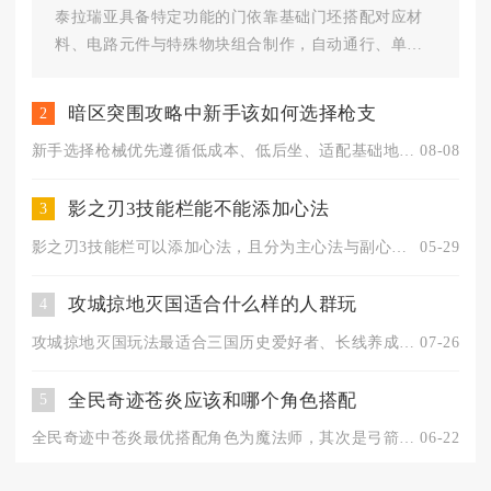
泰拉瑞亚具备特定功能的门依靠基础门坯搭配对应材
料、电路元件与特殊物块组合制作，自动通行、单向
防盗、密室隐藏、怪物隔离四类...
暗区突围攻略中新手该如何选择枪支
2
新手选择枪械优先遵循低成本、低后坐、适配基础地图的核心标准，...
08-08
影之刃3技能栏能不能添加心法
3
影之刃3技能栏可以添加心法，且分为主心法与副心法两种添加形式...
05-29
攻城掠地灭国适合什么样的人群玩
4
攻城掠地灭国玩法最适合三国历史爱好者、长线养成玩家、擅长团队...
07-26
全民奇迹苍炎应该和哪个角色搭配
5
全民奇迹中苍炎最优搭配角色为魔法师，其次是弓箭手，剑士与魔剑...
06-22