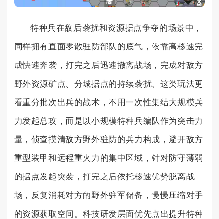
特种兵在敌后袭扰和资源据点争夺的场景中，
同样拥有直面零散驻防部队的底气，依靠高移速完
成快速奔袭，打完之后迅速撤离战场，完成对敌方
野外资源矿点、分城据点的持续袭扰。这类玩法更
看重分批次出兵的战术，不用一次性集结大规模兵
力发起总攻，而是以小规模特种兵编队作为突击力
量，侦查摸清敌方野外驻防的兵力构成，避开敌方
重型装甲和远程重火力的集中区域，针对防守薄弱
的据点发起突袭，打完之后依托移速优势脱离战
场，反复消耗对方的野外驻军储备，慢慢压缩对手
的资源获取空间。科技研发层面优先点出提升特种