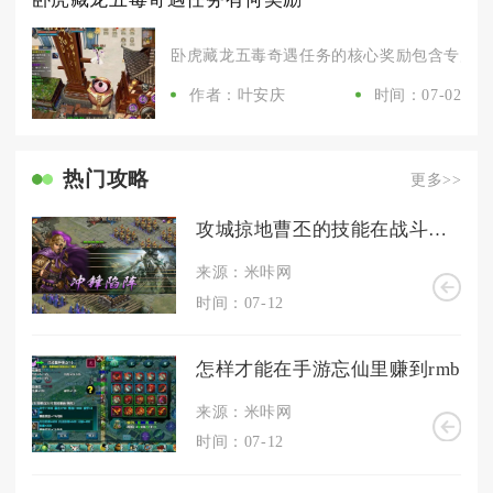
卧虎藏龙五毒奇遇任务的核心奖励包含专属门派
作者：叶安庆
时间：07-02
热门攻略
更多>>
攻城掠地曹丕的技能在战斗中的作用是什么
来源：米咔网
时间：07-12
怎样才能在手游忘仙里赚到rmb
来源：米咔网
时间：07-12