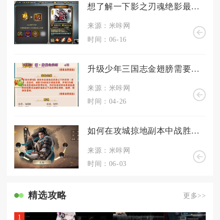
想了解一下影之刃魂绝影最佳技能链的组合
来源：米咔网
时间：06-16
升级少年三国志金翅膀需要投入多少时间
来源：米咔网
时间：04-26
如何在攻城掠地副本中战胜韩琼
来源：米咔网
时间：06-03
精选攻略
更多>>
1