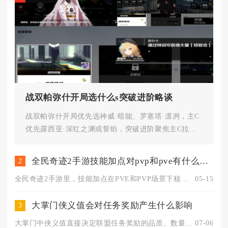
战双帕弥什开局选什么s突破进阶略谈
战双帕弥什开局优先选神威·暗能、罗塞塔·凛冽，主C
优先露西亚·深红之渊或誓焰，突破进阶聚焦主C拉
满、辅助达标、资源集中不...
全民奇迹2手游技能加点对pvp和pve有什么不同要求
2
全民奇迹2手游里，技能加点在PVE和PVP场景下核心差异显著...
05-15
大掌门侠义值会对任务奖励产生什么影响
3
大掌门中侠义值直接决定联盟任务奖励的品质、数量与稀有道具掉落...
07-06