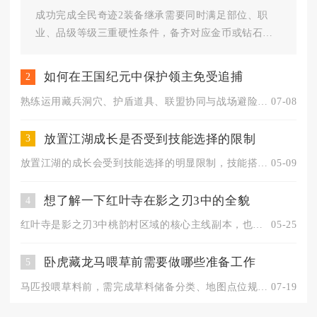
成功完成全民奇迹2装备继承需要同时满足部位、职
业、品级等级三重硬性条件，备齐对应金币或钻石消
耗道具，在熔炉系统按规范流程...
如何在王国纪元中保护领主免受追捕
2
熟练运用藏兵洞穴、护盾道具、联盟协同与战场避险手段，就能全程...
07-08
放置江湖成长是否受到技能选择的限制
3
放置江湖的成长会受到技能选择的明显限制，技能搭配直接决定角色...
05-09
想了解一下红叶寺在影之刃3中的全貌
4
红叶寺是影之刃3中桃韵村区域的核心主线副本，也是解锁里武林、...
05-25
卧虎藏龙马喂草前需要做哪些准备工作
5
马匹投喂草料前，需完成草料储备分类、地图点位规划、角色界面与...
07-19