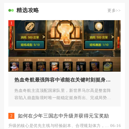
精选攻略
更多>>
1
热血奇航最强阵容中谁能在关键时刻挺身而出
热血奇航主流顶配国家队里，新世界马尔高是整套阵
容陷入崩盘险境时唯一能稳定挺身而出、完成局势逆
转的核心角色，兼顾群体复活、...
如何在少年三国志中升级并获得元宝奖励
2
升级的核心是优先主线与经验副本、合理规划体力，元宝则靠主线满...
06-16