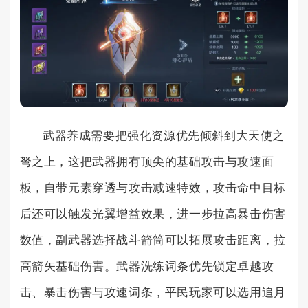
武器养成需要把强化资源优先倾斜到大天使之
弩之上，这把武器拥有顶尖的基础攻击与攻速面
板，自带元素穿透与攻击减速特效，攻击命中目标
后还可以触发光翼增益效果，进一步拉高暴击伤害
数值，副武器选择战斗箭筒可以拓展攻击距离，拉
高箭矢基础伤害。武器洗练词条优先锁定卓越攻
击、暴击伤害与攻速词条，平民玩家可以选用追月