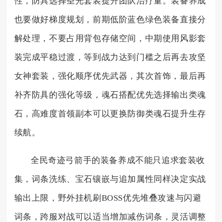
性，防具选择圣光套装提升团队治疗量。装备养成
也要做好梯度规划，前期低阶蓝色绿色装备直接分
解处理，不要占用背包存储空间，中期使用风影套
装完成平稳过渡，等到战力达到门槛之后再去攻坚
女神套装，强化顺序优先武器，其次首饰，最后再
补齐防具的强化等级，魂石搭配优先选择输出类魂
石，高难度首领副本可以更换防御类魂石提升生存
续航。
全民奇迹弓箭手的装备养成不能只追求套装收
集，词条洗练、宝石镶嵌与追加属性同样决定实战
输出上限，野外挂机刷BOSS优先堆叠攻速与闪避
词条，跨服对战可以适当增加减伤词条，灵活调整