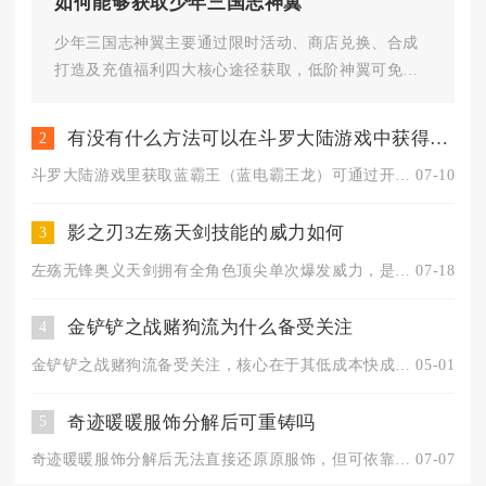
如何能够获取少年三国志神翼
少年三国志神翼主要通过限时活动、商店兑换、合成
打造及充值福利四大核心途径获取，低阶神翼可免费
积累，高阶神翼需结合活动与资...
有没有什么方法可以在斗罗大陆游戏中获得蓝霸王
2
斗罗大陆游戏里获取蓝霸王（蓝电霸王龙）可通过开局武魂定向觉醒...
07-10
影之刃3左殇天剑技能的威力如何
3
左殇无锋奥义天剑拥有全角色顶尖单次爆发威力，是单体清场能力第...
07-18
金铲铲之战赌狗流为什么备受关注
4
金铲铲之战赌狗流备受关注，核心在于其低成本快成型、前中期压制...
05-01
奇迹暖暖服饰分解后可重铸吗
5
奇迹暖暖服饰分解后无法直接还原原服饰，但可依靠分解产出的各类...
07-07