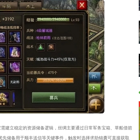
家需建立稳定的资源储备逻辑，丝绸主要通过日常军务宝箱、草船借箭
优先储备用于顺丰送信等关键事件，触发时选择求助锦囊可直接获取