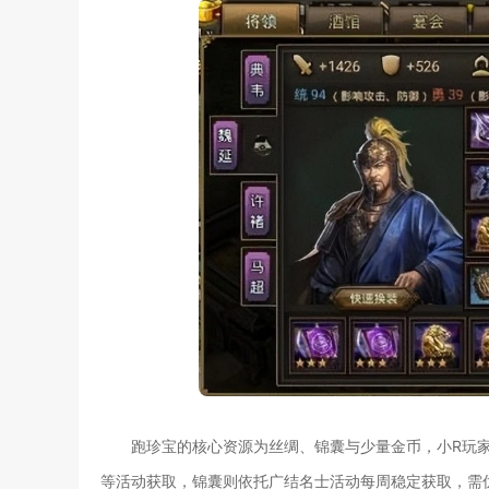
跑珍宝的核心资源为丝绸、锦囊与少量金币，小R玩
等活动获取，锦囊则依托广结名士活动每周稳定获取，需