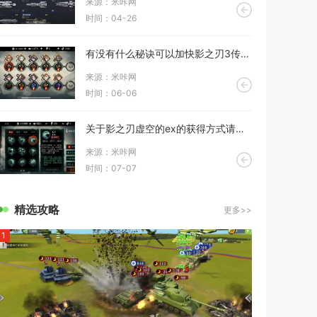
来源：米咔网
时间：04-26
有没有什么秘诀可以加快影之刃3传说武器的升级速度
来源：米咔网
时间：06-06
关于影之刃虚空的ex的获得方式请问有什么线索吗
来源：米咔网
时间：07-07
精选攻略
更多>>
1