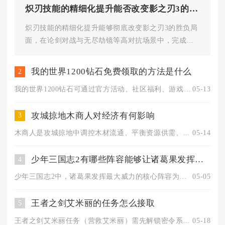
炽刃技能的精细化提升能否改变影之刃3的胜负局面
炽刃技能的精细化提升能够彻底改变影之刃3的胜负局
面，在论剑对战与无尽劫镜等高对抗场景中，完成技
能精研优化的炽刃拥有碾压未...
我的世界1200钻石免费领取的方法是什么
2
我的世界1200钻石可通过官方活动、社区福利、游戏内任务与广...
05-13
攻城掠地木商人对经济有何影响
3
木商人是攻城掠地中调控木材流通、平衡资源供需、加速建筑与科技...
05-14
少年三国志2有哪些阵容能够让诸葛果发挥出最大的威力
4
少年三国志2中，诸葛果发挥最大威力的核心阵容为诸葛家族体系阵...
05-05
王者之剑艾米丽的任务怎么接取
5
王者之剑艾米丽任务（营救艾米丽）需先解锁密令系统并完成前置试...
05-18