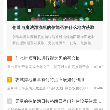
创造与魔法漂流瓶的信能否在什么地方获取
创造与魔法漂流瓶的信仅能通过击碎地图沿海固定刷
新的漂流瓶宝箱获取，无其他野外、任务、兑换类产
出渠道，全部产出点位集中在春...
什么时候可以进行影之刃的帮会换
2
退出原有帮会完成冷却之后，就可以自由更换新帮会，主动退出帮会...
07-07
攻城掠地董卓有何特点应该如何利用
3
董卓核心特点为无敌血条+高频奖励+鞭笞双倍机制+时段奖励差异...
05-06
无尽的拉格朗日拉格朗日星门的建设要注意哪些问题
4
无尽的拉格朗日中建设拉格朗日星门，核心要注意选址合规、资源充...
06-04