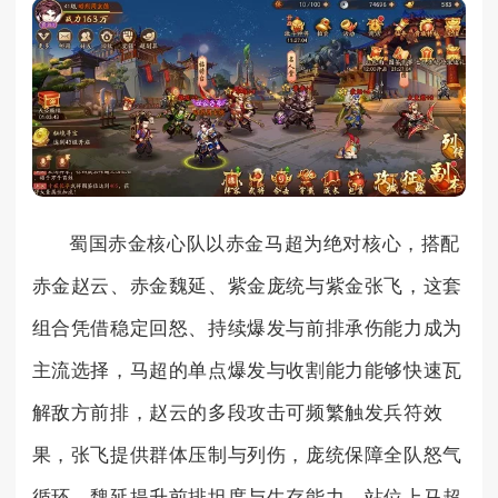
蜀国赤金核心队以赤金马超为绝对核心，搭配
赤金赵云、赤金魏延、紫金庞统与紫金张飞，这套
组合凭借稳定回怒、持续爆发与前排承伤能力成为
主流选择，马超的单点爆发与收割能力能够快速瓦
解敌方前排，赵云的多段攻击可频繁触发兵符效
果，张飞提供群体压制与列伤，庞统保障全队怒气
循环，魏延提升前排坦度与生存能力，站位上马超