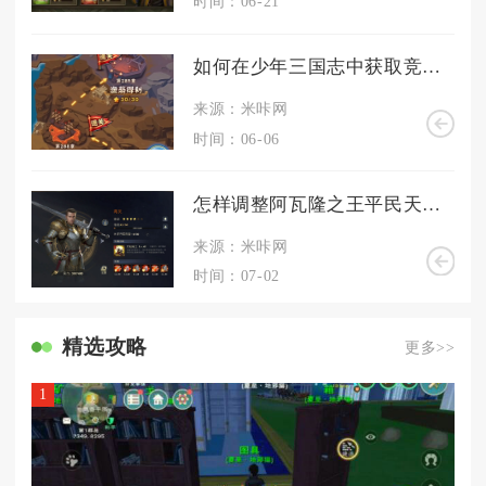
时间：06-21
如何在少年三国志中获取竞技勋章
来源：米咔网
时间：06-06
怎样调整阿瓦隆之王平民天赋的加点方案
来源：米咔网
时间：07-02
精选攻略
更多>>
1