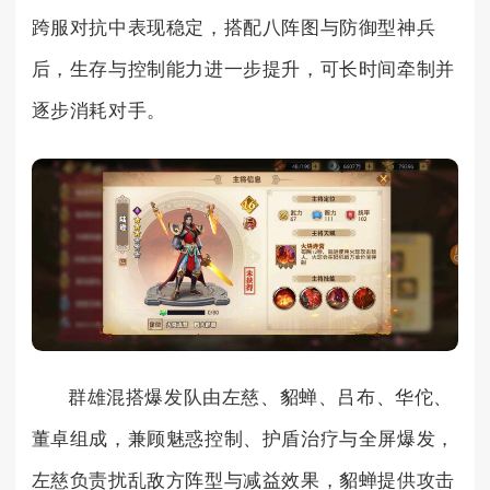
跨服对抗中表现稳定，搭配八阵图与防御型神兵
后，生存与控制能力进一步提升，可长时间牵制并
逐步消耗对手。
群雄混搭爆发队由左慈、貂蝉、吕布、华佗、
董卓组成，兼顾魅惑控制、护盾治疗与全屏爆发，
左慈负责扰乱敌方阵型与减益效果，貂蝉提供攻击