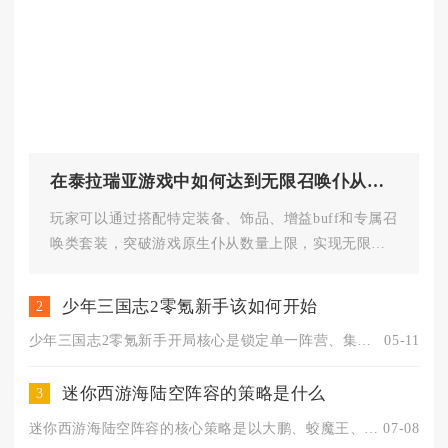
在泰拉瑞亚游戏中如何达到无限召唤仆从的效果
玩家可以通过搭配特定装备、饰品、增益buff和专属召
唤类套装，突破游戏原生仆从数量上限，实现无限召
唤仆从的实战效果，这套...
少年三国志2零氪新手该如何开始
2
少年三国志2零氪新手开局核心是锁定单一阵营、集中资源养主力、...
05-11
迷你西游海陆空阵容的策略是什么
3
迷你西游海陆空阵容的核心策略是以大鹏、蛟魔王、牛魔王组成海陆...
07-08