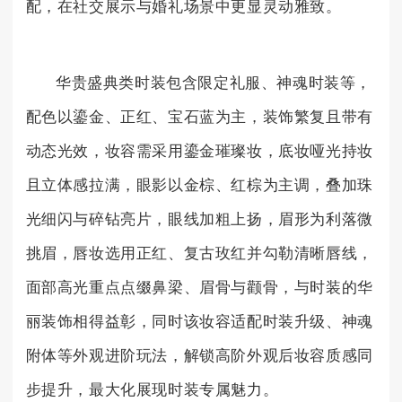
配，在社交展示与婚礼场景中更显灵动雅致。
华贵盛典类时装包含限定礼服、神魂时装等，
配色以鎏金、正红、宝石蓝为主，装饰繁复且带有
动态光效，妆容需采用鎏金璀璨妆，底妆哑光持妆
且立体感拉满，眼影以金棕、红棕为主调，叠加珠
光细闪与碎钻亮片，眼线加粗上扬，眉形为利落微
挑眉，唇妆选用正红、复古玫红并勾勒清晰唇线，
面部高光重点点缀鼻梁、眉骨与颧骨，与时装的华
丽装饰相得益彰，同时该妆容适配时装升级、神魂
附体等外观进阶玩法，解锁高阶外观后妆容质感同
步提升，最大化展现时装专属魅力。