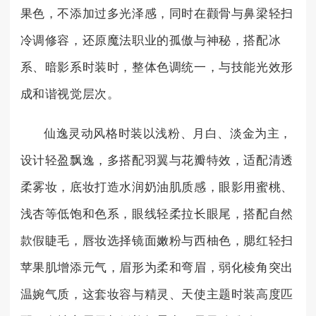
果色，不添加过多光泽感，同时在颧骨与鼻梁轻扫
冷调修容，还原魔法职业的孤傲与神秘，搭配冰
系、暗影系时装时，整体色调统一，与技能光效形
成和谐视觉层次。
仙逸灵动风格时装以浅粉、月白、淡金为主，
设计轻盈飘逸，多搭配羽翼与花瓣特效，适配清透
柔雾妆，底妆打造水润奶油肌质感，眼影用蜜桃、
浅杏等低饱和色系，眼线轻柔拉长眼尾，搭配自然
款假睫毛，唇妆选择镜面嫩粉与西柚色，腮红轻扫
苹果肌增添元气，眉形为柔和弯眉，弱化棱角突出
温婉气质，这套妆容与精灵、天使主题时装高度匹