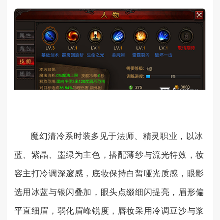
魔幻清冷系时装多见于法师、精灵职业，以冰
蓝、紫晶、墨绿为主色，搭配薄纱与流光特效，妆
容主打冷调深邃感，底妆保持白皙哑光质感，眼影
选用冰蓝与银闪叠加，眼头点缀细闪提亮，眉形偏
平直细眉，弱化眉峰锐度，唇妆采用冷调豆沙与浆