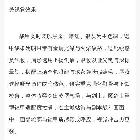
整视觉效果。
战甲类时装以黑金、暗红、银灰为主色调，铠
甲线条硬朗且带有金属光泽与火焰纹路，适配锐感
英气妆，眉形选用上扬剑眉，眼妆以哑光黑与深棕
晕染，搭配上扬全包眼线与浓密簇状假睫毛，唇妆
选择哑光酒红或暗橘色，修容重点强化颧骨与下颌
棱角，整体妆容突出凌厉气场，与剑士、魔剑士重
型铠甲适配度拉满，在主城站街与副本战斗画面
中，面部轮廓与铠甲质感形成呼应，视觉冲击力更
强。