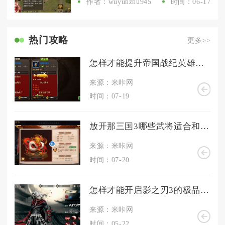
作者：wuyuhzhu945
时间：06-17
热门攻略
更多>>
怎样才能提升帝国战纪英雄的属性呢
来源：米咔网
时间：07-19
放开那三国3哪些武将适合和魏国司马懿一同组建阵容
来源：米咔网
时间：07-20
怎样才能开启影之刃3的极品心法
来源：米咔网
时间：05-22