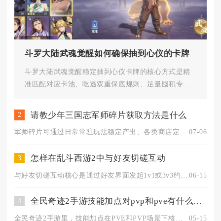
斗罗大陆武魂觉醒如何确保抽到心仪的卡牌
斗罗大陆武魂觉醒稳定抽到心仪卡牌的核心方式是精
准匹配对应卡池、吃透双重保底规则、足量囤积专属
抽卡资源，三者同步执行就能大...
请教少年三国志军师碎片获取方法是什么
2
军师碎片可通过日常常驻玩法稳定产出、各类商店定向兑换、限时活...
07-06
怎样在乱斗西游2中与好友切磋互动
3
与好友切磋互动核心是通过好友界面发起1v1或3v3约战，支持...
06-15
全民奇迹2手游技能加点对pvp和pve有什么不同要求
4
全民奇迹2手游里，技能加点在PVE和PVP场景下核心差异显著...
05-15