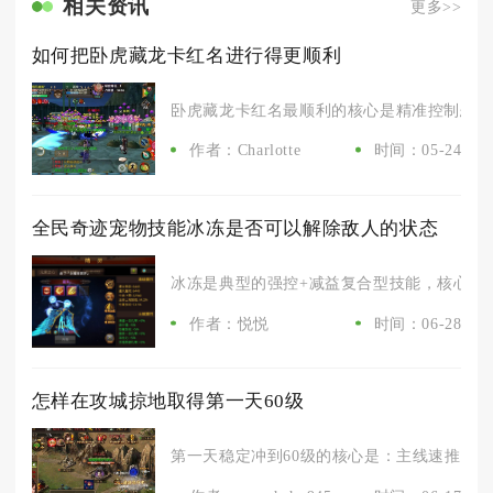
相关资讯
更多>>
如何把卧虎藏龙卡红名进行得更顺利
卧虎藏龙卡红名最顺利的核心是精准控制恶名值
作者：Charlotte
时间：05-24
全民奇迹宠物技能冰冻是否可以解除敌人的状态
冰冻是典型的强控+减益复合型技能，核心作用是
作者：悦悦
时间：06-28
怎样在攻城掠地取得第一天60级
第一天稳定冲到60级的核心是：主线速推+卡迷