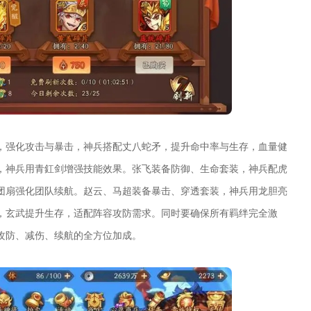
，强化攻击与暴击，神兵搭配丈八蛇矛，提升命中率与生存，血量健
，神兵用青釭剑增强技能效果。张飞装备防御、生命套装，神兵配虎
团扇强化团队续航。赵云、马超装备暴击、穿透套装，神兵用龙胆亮
，玄武提升生存，适配阵容攻防需求。同时要确保所有羁绊完全激
攻防、减伤、续航的全方位加成。