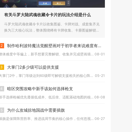
有关斗罗大陆武魂收藏令卡片的玩法介绍是什么
斗罗大陆武魂收藏令卡片以收集图鉴、卡牌对战、成套集齐兑
换为三大核心玩法，整体围绕稀有卡牌收集、卡册图鉴解锁、
玩家卡牌对决...
制作哈利波特魔法觉醒壁画对于初学者来说难度有多大
2
整体难度中等偏上，新手想要完整解锁、收集并完成壁画墙面创意布...
08-01
大掌门2多少级可以提供支援
3
大掌门2中，掌门等级达到60级即可解锁支援相关的核心阵位玩法...
05-21
暗区突围攻略中新手该如何选择枪支
4
新手选择枪械优先遵循低成本、低后坐、适配基础地图的核心标准，...
08-08
为什么攻城掠地国战中需要插旗
5
插旗是保障阵营胜率、推进战局节奏的核心操作，任何忽视插旗行为...
06-27