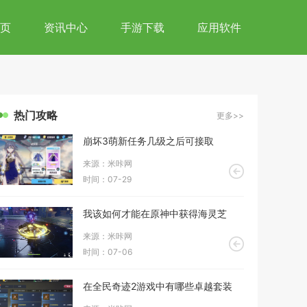
页
资讯中心
手游下载
应用软件
热门攻略
更多>>
崩坏3萌新任务几级之后可接取
来源：米咔网
时间：07-29
我该如何才能在原神中获得海灵芝
来源：米咔网
时间：07-06
在全民奇迹2游戏中有哪些卓越套装