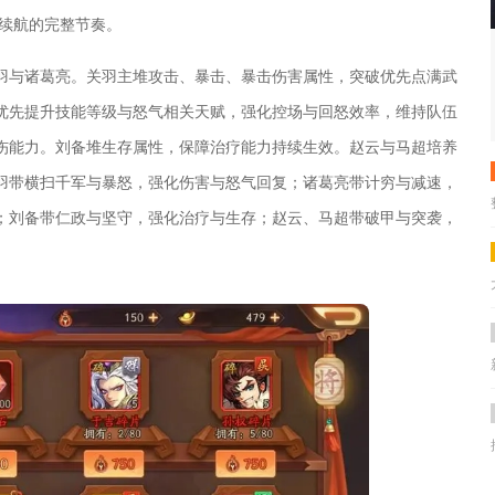
、续航的完整节奏。
羽与诸葛亮。关羽主堆攻击、暴击、暴击伤害属性，突破优先点满武
优先提升技能等级与怒气相关天赋，强化控场与回怒效率，维持队伍
伤能力。刘备堆生存属性，保障治疗能力持续生效。赵云与马超培养
羽带横扫千军与暴怒，强化伤害与怒气回复；诸葛亮带计穷与减速，
；刘备带仁政与坚守，强化治疗与生存；赵云、马超带破甲与突袭，