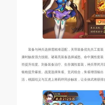
装备与神兵选择需精准适配，关羽装备优先共工套装
康时触发强力技能。诸葛亮装备选择减怒、命中属性套装
符提升坦度。刘备装备治疗、生存属性套装，神兵带闭月
银枪提升爆发。战宠选择朱雀、玄武组合，朱雀增强输出
活，桃园结义与五虎上将羁绊同步触发，让全体武将获得