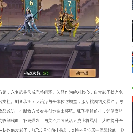
马超，六名武将形成完整闭环。关羽作为绝对核心，自带武圣状态免
出支柱。刘备承担团队治疗与全体攻防增益，激活桃园结义羁绊，与
吸怒减防，打断敌方节奏并创造输出环境。张飞坐镇前排，凭借高坦
责收割残血、补充爆发，与关羽共同激活五虎上将羁绊，大幅提升全
位快速触发武圣，张飞3号位前排抗伤，刘备4号位居中保障续航，赵