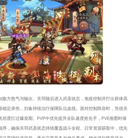
制敌方怒气与输出。关羽随后进入武圣状态，免疫控制并打出群体高
排稳定承伤，刘备持续治疗保障队伍血线。面对控制阵容时，凭借关
坦度扛过爆发期。PVP中优先提升全队速度抢先手，PVE推图时保
顺序，确保关羽武圣状态持续覆盖战斗全程。日常资源获取中，优先
保证星级快速提升，逐步完善装备与神兵养成，稳步强化阵容战力。