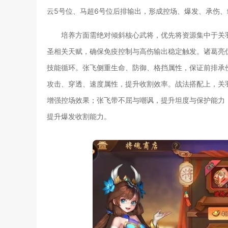
云5号位、马超6号位后排输出，形成控场、爆发、承伤
培养方面需绝对倾斜核心武将，优先将资源集中于关
圣相关天赋，确保免疫控制与高伤输出稳定触发。诸葛亮
技能循环。张飞侧重生命、防御、格挡属性，保证前排承
攻击、穿透、速度属性，提升收割效率。战法搭配上，关
增强控场效果；张飞带不屈与嘲讽，提升坦度与保护能力
提升爆发收割能力。