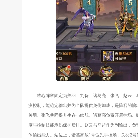
核心阵容固定为关羽、刘备、诸葛亮、张飞、赵云、
疫控制，能稳定输出并为全队提供免伤加成，是阵容的输
关羽、张飞共同提升生存与续航。诸葛亮负责开局控场、
度与控制技能承伤保护后排。赵云与马超作为副输出，负
体输出能力。站位上，诸葛亮放1号位先手控场，关羽2号