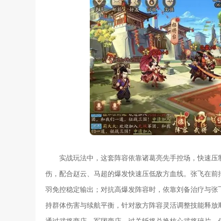
实战玩法中，这套阵容依靠诸葛亮先手控场，快速压
伤，配合赵云、马超的爆发快速压低敌方血线。张飞在前
羽免控稳定输出；对抗高爆发阵容时，依靠刘备治疗与张飞
持群体伤害与续航平衡，针对敌方阵容灵活调整技能释放
通过武将商店、军团商店、过关斩将兑换核心武将碎片，