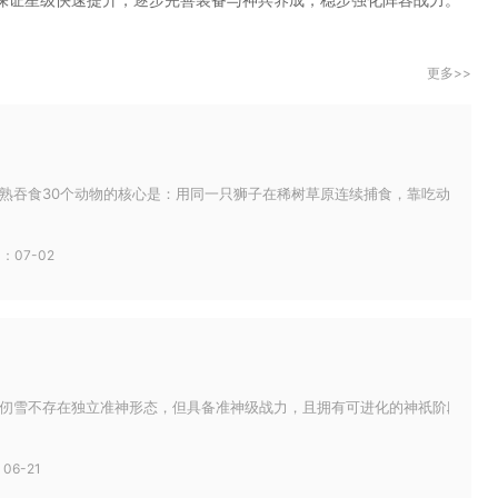
更多>>
熟吞食30个动物的核心是：用同一只狮子在稀树草原连续捕食，靠吃动物延长狂
：07-02
仞雪不存在独立准神形态，但具备准神级战力，且拥有可进化的神祇阶段，是游戏
06-21