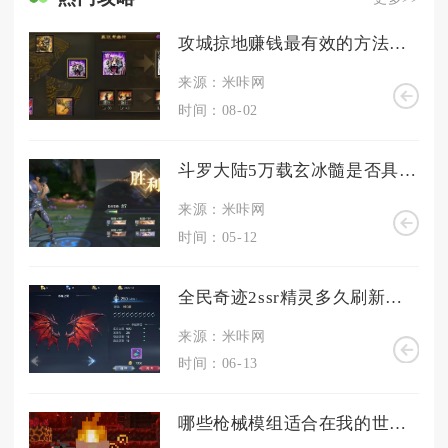
攻城掠地赚钱最有效的方法是什么
来源：米咔网
时间：08-02
斗罗大陆5万载玄冰髓是否具备疗伤功效
来源：米咔网
时间：05-12
全民奇迹2ssr精灵多久刷新一次
来源：米咔网
时间：06-13
哪些枪械模组适合在我的世界中使用