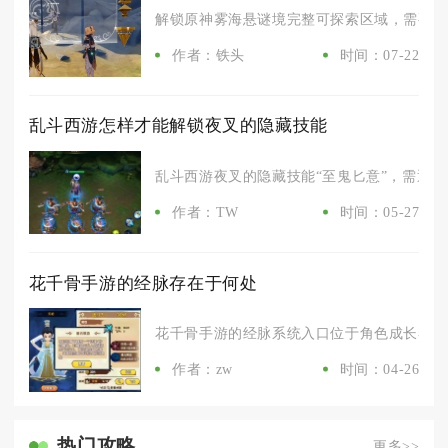
解锁原神雾海悬谜境完整可探索区域，需要同时
作者：铁头
时间：07-22
乱斗西游怎样才能解锁夜叉的隐藏技能
乱斗西游夜叉的隐藏技能“至鬼匕意”，需通过英
作者：TW
时间：05-27
花千骨手游的经脉存在于何处
花千骨手游的经脉系统入口位于角色成长界面内
作者：zw
时间：04-26
热门攻略
更多>>