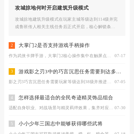
攻城掠地何时开启建筑升级模式
攻城掠地建筑升级模式在玩家主城等级达到114级并完
成鲁班传人相关主线任务后正式开启，核心解锁条件
为官府等级达标、通关指定...
大掌门2是否支持游戏手柄操作
2
作为武侠卡牌手游，大掌门2核心操作集中在触屏点击、滑动与拖拽...
07-17
游戏影之刃3中的巧言沉思任务需要到达多少级别
3
影之刃3巧言沉思任务需要玩家等级达到38级并推进对应主线进度...
07-05
怎样选择最适合的全民奇迹精灵饰品组合
4
适配自身职业、对战场景与精灵羁绊效果，集齐对应三件套并匹配核...
07-30
小小少年三国志中能够获得哪些武将
5
小小少年三国志可获取武将涵盖紫、橙、红、暗金等多个品质，覆盖...
07-18