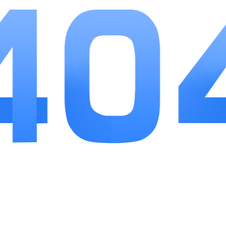
解锁机制降低使用门槛，离线运行的设计适配多数
人的日常出行场景，拟真音效与震动大幅提升沉浸
感。整体内容简单纯粹，不堆砌繁杂广告干扰体
验，适合长期高压、容易焦虑的人群，作为日常随
身情绪疏导工具十分实用。
相关推荐
更多>>
小二占位
应用软件
8
小二占位面向城市自驾车主搭建一体化停车服务体系，依托线下车场...
新西固