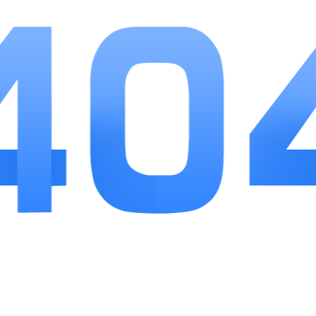
等小功能贴合普通人日常需求。各类生活指数覆盖
出行、健康、休闲多场景，不用再单独查找各类生
活参考。免费开放全部基础功能，长期使用没有付
费压力，界面简单易懂，不管是日常通勤还是长途
旅行，都能靠这款APP提前规划行程，是实用性很
强的气象工具。
相关推荐
更多>>
亲颜相机
应用软件
10
亲颜相机主打原生自然人像美颜拍摄，聚焦普通用户日常自拍、合影...