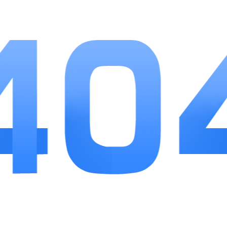
日常轻度数据拟合需求选这款工具性价比很
高，省去安装大型电脑软件的麻烦，免费功能足够
支撑学生作业和基础实验。自定义函数、批量对比
这类进阶功能解锁方式温和，没有高额付费门槛。
唯一不足是超大上千条数据集运算速度会变慢，更
适合中小规模离散数据处理。如果经常需要线下快
速做曲线建模、绘制函数图像，这款APP能明显节
省数据整理、绘图的时间。
相关推荐
更多>>
拉卡拉穿戴