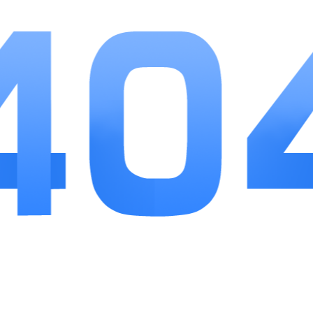
公司搬迁、全屋大扫除，在平台下单省心不少。收
费情况提前看得见，不用和工作人员讨价还价，理
赔流程线上化省去不少沟通麻烦。日常有居家服务
需求的人群下载这款APP，既能节省挑选服务商的
时间，借助平台福利还能省下一部分开支，实用性
很高。
相关推荐
更多>>
智小窝管家
应用软件
9
智小窝管家面向个人房东与公寓运营者打造一体化租住管理工具，打...