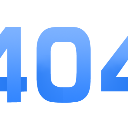
聚焦宿迁本地，省去跨城无关岗位干扰，对想在家
门口就业的用户实用性很强。页面布局清晰，首页
岗位分类、附近急聘、企业榜单分区明确，中老年
务工者也能快速上手操作。企业信息透明化是平台
一大优势，福利、工作时长、地址标注完整，减少
面试踩坑。美中不足是高端技术岗位数量偏少，更
适配本地基础岗位、服务业、工厂招工需求，日常
找全职、兼职、短期零工，或是查看本地体制内招
考资讯，这款APP都值得本地居民常备使用。
相关推荐
更多>>