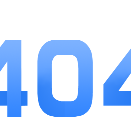
小编点评
aide编译器算不上全能的重度开发工具，但属
于移动端靠谱的轻量IDE工具。日常练习编程语
言、临时修改安卓小项目、编写简单网页都能稳定
胜任，触屏编码的优化程度在同类手机编译器里处
于上游水准。大型多模块工程的编译效率依旧比不
上电脑软件，更适合碎片化开发与编程学习场景。
免费核心功能完整开放，没有强制广告干扰，对于
学生编程练习、移动端应急开发来说，是实用性很
强的选择。