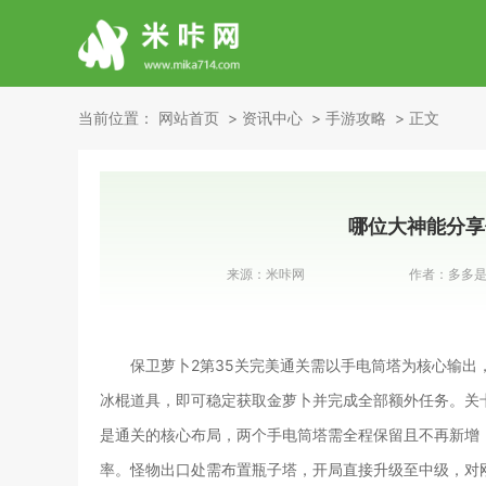
当前位置：
网站首页
资讯中心
手游攻略
正文
哪位大神能分享
来源：
米咔网
作者：
多多
保卫萝卜2第35关完美通关需以手电筒塔为核心输
冰棍道具，即可稳定获取金萝卜并完成全部额外任务。关
是通关的核心布局，两个手电筒塔需全程保留且不再新增
率。怪物出口处需布置瓶子塔，开局直接升级至中级，对