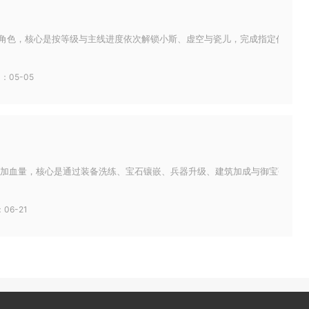
新角色，核心是按等级与主线进度依次解锁小斯、虚空与瓷儿，完成指定任务即可
：05-05
增加血量，核心是通过装备洗练、宝石镶嵌、兵器升级、建筑加成与御宝强化五大
06-21