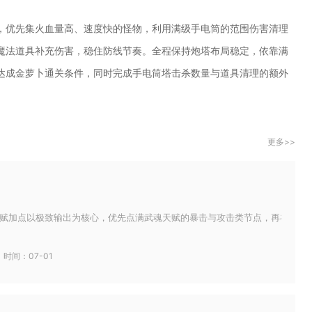
，优先集火血量高、速度快的怪物，利用满级手电筒的范围伤害清理
魔法道具补充伤害，稳住防线节奏。全程保持炮塔布局稳定，依靠满
达成金萝卜通关条件，同时完成手电筒塔击杀数量与道具清理的额外
更多>>
赋加点以极致输出为核心，优先点满武魂天赋的暴击与攻击类节点，再补魂环天赋
时间：07-01