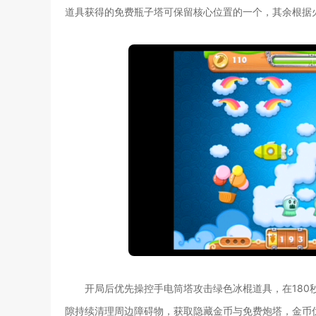
道具获得的免费瓶子塔可保留核心位置的一个，其余根据
开局后优先操控手电筒塔攻击绿色冰棍道具，在180
隙持续清理周边障碍物，获取隐藏金币与免费炮塔，金币