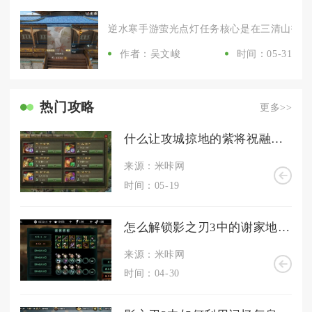
逆水寒手游萤光点灯任务核心是在三清山找到NP
作者：吴文峻
时间：05-31
热门攻略
更多>>
什么让攻城掠地的紫将祝融闻风丧胆
来源：米咔网
时间：05-19
怎么解锁影之刃3中的谢家地下室
来源：米咔网
时间：04-30