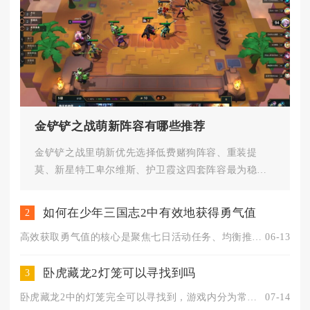
金铲铲之战萌新阵容有哪些推荐
金铲铲之战里萌新优先选择低费赌狗阵容、重装提
莫、新星特工卑尔维斯、护卫霞这四套阵容最为稳
妥，整套体系运营逻辑简单，装备搭...
如何在少年三国志2中有效地获得勇气值
2
高效获取勇气值的核心是聚焦七日活动任务、均衡推进养成目标、合...
06-13
卧虎藏龙2灯笼可以寻找到吗
3
卧虎藏龙2中的灯笼完全可以寻找到，游戏内分为常驻场景灯笼与限...
07-14